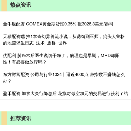
热点资讯
金牛股配资 COMEX黄金期货涨0.35% 报3026.3美元/盎司
天猫配资端 推1本奇幻异兽流小说：从诱饵到巫师，狗头人鲁格
的地窟求生日志_法术_族群_世界
优配利 肺癌术后医生说切干净了，病理也是早期，MRD却阳
性！有必要做放疗吗？
东方财富配资 公司与行业1024丨逼近4000点 赚指数不赚钱怎么
办？
盈禾配资 加拿大央行降息后 花旗对做空加元的交易进行获利了结
推荐资讯