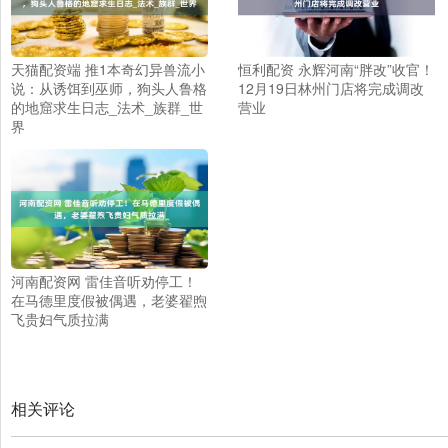
天猫配资端 推1本奇幻异兽流小
恒利配资 永辉河南“胖改”收官！
说：从诱饵到巫师，狗头人鲁格
12月19日林州门店将完成调改
的地窟求生日志_法术_族群_世
营业
界
河南配资网 雷佳音听劝停工！
在马德里度假被偶遇，老婆翟煦
飞贵妇气质拉满
相关评论