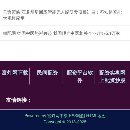
景逸策略 江龙船艇回应智能无人艇研发项目进展：不知是否能
大规模应用
赚配网 德国中医热潮兴起 我国现存中医相关企业超175.1万家
富灯网下载
民间配资
配资平台软
配资实盘网
件
上配资炒股
友情链接：
Powered by
富灯网下载
RSS地图
HTML地图
Copyright
© 2013-2025