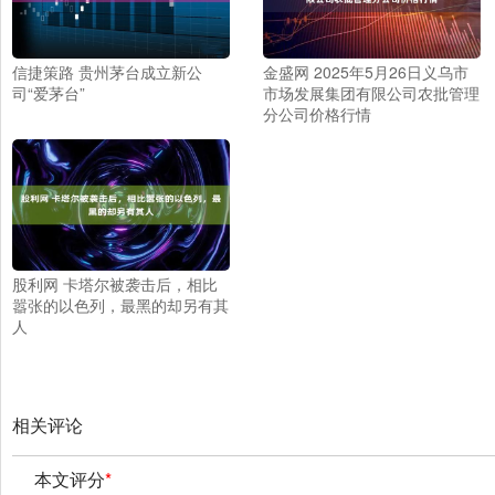
信捷策路 贵州茅台成立新公
金盛网 2025年5月26日义乌市
司“爱茅台”
市场发展集团有限公司农批管理
分公司价格行情
股利网 卡塔尔被袭击后，相比
嚣张的以色列，最黑的却另有其
人
相关评论
本文评分
*