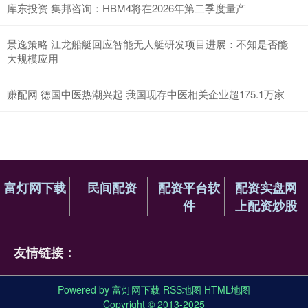
库东投资 集邦咨询：HBM4将在2026年第二季度量产
景逸策略 江龙船艇回应智能无人艇研发项目进展：不知是否能
大规模应用
赚配网 德国中医热潮兴起 我国现存中医相关企业超175.1万家
富灯网下载
民间配资
配资平台软
配资实盘网
件
上配资炒股
友情链接：
Powered by
富灯网下载
RSS地图
HTML地图
Copyright
© 2013-2025