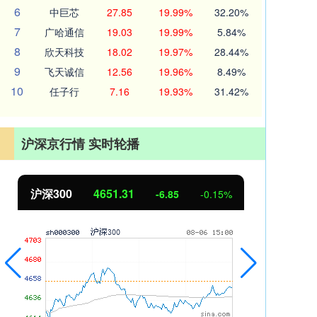
6
中巨芯
27.85
19.99%
32.20%
7
广哈通信
19.03
19.99%
5.84%
8
欣天科技
18.02
19.97%
28.44%
9
飞天诚信
12.56
19.96%
8.49%
10
任子行
7.16
19.93%
31.42%
沪深京行情 实时轮播
沪深300
4651.31
北
-6.85
-0.15%