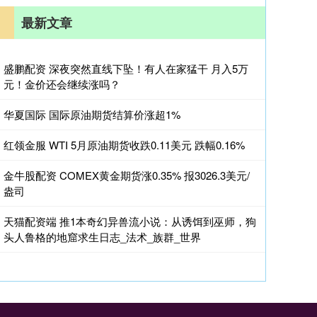
最新文章
盛鹏配资 深夜突然直线下坠！有人在家猛干 月入5万
元！金价还会继续涨吗？
华夏国际 国际原油期货结算价涨超1%
红领金服 WTI 5月原油期货收跌0.11美元 跌幅0.16%
金牛股配资 COMEX黄金期货涨0.35% 报3026.3美元/
盎司
天猫配资端 推1本奇幻异兽流小说：从诱饵到巫师，狗
头人鲁格的地窟求生日志_法术_族群_世界