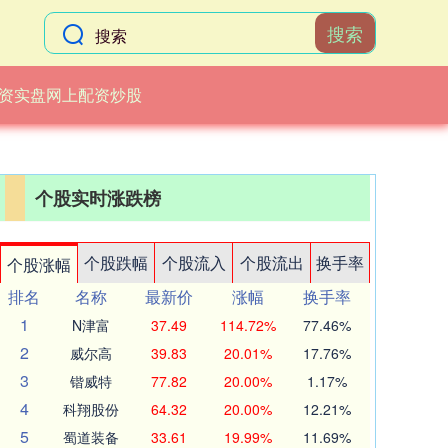
搜索
资实盘网上配资炒股
个股实时涨跌榜
个股跌幅
个股流入
个股流出
换手率
个股涨幅
排名
名称
最新价
涨幅
换手率
1
N津富
37.49
114.72%
77.46%
2
威尔高
39.83
20.01%
17.76%
3
锴威特
77.82
20.00%
1.17%
4
科翔股份
64.32
20.00%
12.21%
5
蜀道装备
33.61
19.99%
11.69%