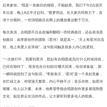
赶来参加。“我是一首曲目的领唱，不能缺席。我们下午2点就开
车出发，晚上8点半才赶到。”蔡梦琪说。在大家共同努力下，首
演十分顺利，一些演唱曲目在网上的播放量达数千万次。
每次表演，合唱团不仅会改编和翻唱一些经典曲目，还会表演原
创曲目，由李朕创作的团歌《星河》就是其一。“天上有星河在流
转，地上有爱人在等候”，这句歌词触及很多人内心的柔软。
“一次旅行中，我看到星河，想起有合唱团成员问‘什么时候排练，
已经在期待了’，母亲也在分别前问‘哪天回来，给你准备饭’，那
一瞬间就想到了这句歌词。”李朕表示，“星河”是一个美好意象，
在忙碌之余，仰望漫天繁星，内心平静不少；音乐亦然，如星河
璀璨，给人以力量。未来，他希望带领合唱团创作更多展现荆楚
文化、贴近群众生活的作品，让大家听到更多动人的歌曲。