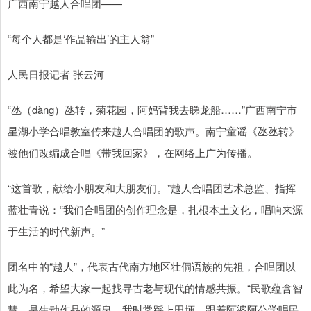
广西南宁越人合唱团——
“每个人都是‘作品输出’的主人翁”
人民日报记者 张云河
“氹（dàng）氹转，菊花园，阿妈背我去睇龙船……”广西南宁市
星湖小学合唱教室传来越人合唱团的歌声。南宁童谣《氹氹转》
被他们改编成合唱《带我回家》，在网络上广为传播。
“这首歌，献给小朋友和大朋友们。”越人合唱团艺术总监、指挥
蓝壮青说：“我们合唱团的创作理念是，扎根本土文化，唱响来源
于生活的时代新声。”
团名中的“越人”，代表古代南方地区壮侗语族的先祖，合唱团以
此为名，希望大家一起找寻古老与现代的情感共振。“民歌蕴含智
慧，是生动作品的源泉。我时常踩上田埂，跟着阿婆阿公学唱民