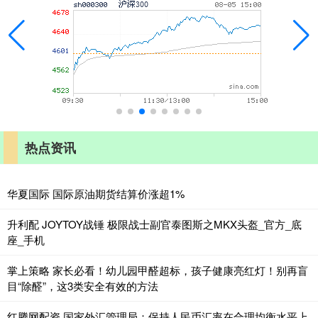
热点资讯
华夏国际 国际原油期货结算价涨超1%
升利配 JOYTOY战锤 极限战士副官泰图斯之MKX头盔_官方_底
座_手机
掌上策略 家长必看！幼儿园甲醛超标，孩子健康亮红灯！别再盲
目“除醛”，这3类安全有效的方法
红腾网配资 国家外汇管理局：保持人民币汇率在合理均衡水平上