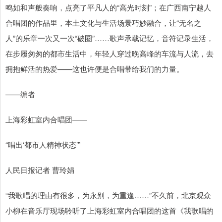
鸣如和声般奏响，点亮了平凡人的“高光时刻”；在广西南宁越人
合唱团的作品里，本土文化与生活场景巧妙融合，让“无名之
人”的乐章一次又一次“破圈”……歌声承载记忆，音符记录生活，
在步履匆匆的都市生活中，年轻人穿过晚高峰的车流与人流，去
拥抱鲜活的热爱——这也许便是合唱带给我们的力量。
——编者
上海彩虹室内合唱团——
“唱出‘都市人精神状态’”
人民日报记者 曹玲娟
“我歌唱的理由有很多，为永别，为重逢……”不久前，北京观众
小柳在音乐厅现场聆听了上海彩虹室内合唱团的这首《我歌唱的