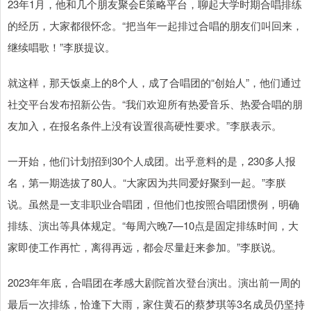
23年1月，他和几个朋友聚会E策略平台，聊起大学时期合唱排练
的经历，大家都很怀念。“把当年一起排过合唱的朋友们叫回来，
继续唱歌！”李朕提议。
就这样，那天饭桌上的8个人，成了合唱团的“创始人”，他们通过
社交平台发布招新公告。“我们欢迎所有热爱音乐、热爱合唱的朋
友加入，在报名条件上没有设置很高硬性要求。”李朕表示。
一开始，他们计划招到30个人成团。出乎意料的是，230多人报
名，第一期选拔了80人。“大家因为共同爱好聚到一起。”李朕
说。虽然是一支非职业合唱团，但他们也按照合唱团惯例，明确
排练、演出等具体规定。“每周六晚7—10点是固定排练时间，大
家即使工作再忙，离得再远，都会尽量赶来参加。”李朕说。
2023年年底，合唱团在孝感大剧院首次登台演出。演出前一周的
最后一次排练，恰逢下大雨，家住黄石的蔡梦琪等3名成员仍坚持