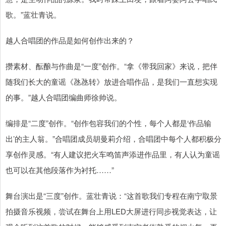
歌。”蓝壮青说。
越人合唱团的作品是如何创作出来的？
攒素材、酝酿与作曲是“一度”创作。“拿《带我回家》来说，把伴
随我们长大的童谣《氹氹转》放进合唱作品，是我们一直想实现
的事。”越人合唱团编曲师徐帅说。
编排是“二度”创作。“创作包容我们的个性，每个人都是‘作品输
出’的主人翁。”合唱团成员胡曼莉介绍，合唱团中每个人都积极分
享创作灵感。“有人建议把火车鸣笛声添进作品里，有人认为童谣
也可以在其他段落作为衬托……”
舞台演出是“三度”创作。蓝壮青说：“这首歌我们专程在南宁取景
拍摄音乐视频，尝试在舞台上用LED大屏进行同步视觉表达，让