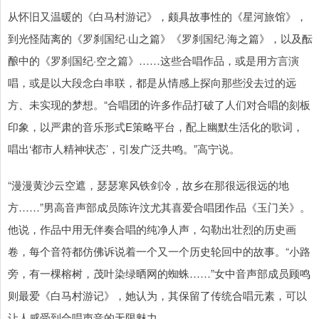
从怀旧又温暖的《白马村游记》，颇具故事性的《星河旅馆》，
到光怪陆离的《罗刹国纪·山之篇》《罗刹国纪·海之篇》，以及酝
酿中的《罗刹国纪·空之篇》……这些合唱作品，或是用方言演
唱，或是以大段念白串联，都是从情感上探向那些没去过的远
方、未实现的梦想。“合唱团的许多作品打破了人们对合唱的刻板
印象，以严肃的音乐形式E策略平台，配上幽默生活化的歌词，
唱出‘都市人精神状态’，引发广泛共鸣。”高宁说。
“漫漫黄沙云空遮，瑟瑟寒风铁剑冷，故乡在那很远很远的地
方……”男高音声部成员陈许汶尤其喜爱合唱团作品《玉门关》。
他说，作品中用无伴奏合唱的纯净人声，勾勒出壮烈的历史画
卷，每个音符都仿佛诉说着一个又一个历史轮回中的故事。“小路
旁，有一棵榕树，茂叶染绿晒网的蜘蛛……”女中音声部成员顾鸣
则最爱《白马村游记》，她认为，其保留了传统合唱元素，可以
让人感受到合唱声音的无限魅力。