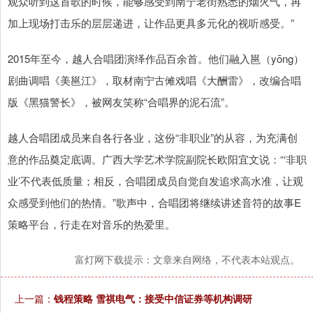
观众听到这首歌的时候，能够感受到南宁老街熟悉的烟火气，再
加上现场打击乐的层层递进，让作品更具多元化的视听感受。”
2015年至今，越人合唱团演绎作品百余首。他们融入邕（yōng）
剧曲调唱《美邕江》，取材南宁古傩戏唱《大酬雷》，改编合唱
版《黑猫警长》，被网友笑称“合唱界的泥石流”。
越人合唱团成员来自各行各业，这份“非职业”的从容，为充满创
意的作品奠定底调。广西大学艺术学院副院长欧阳宜文说：“‘非职
业’不代表低质量；相反，合唱团成员自觉自发追求高水准，让观
众感受到他们的热情。”歌声中，合唱团将继续讲述音符的故事E
策略平台，行走在对音乐的热爱里。
富灯网下载提示：文章来自网络，不代表本站观点。
上一篇：
钱程策略 雪祺电气：接受中信证券等机构调研