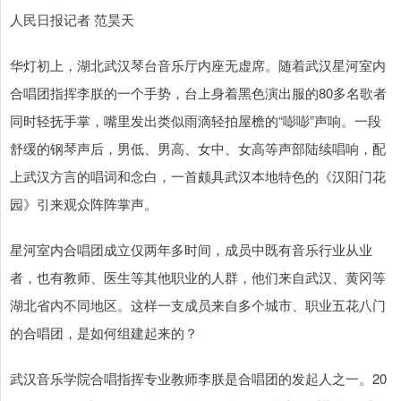
人民日报记者 范昊天
华灯初上，湖北武汉琴台音乐厅内座无虚席。随着武汉星河室内
合唱团指挥李朕的一个手势，台上身着黑色演出服的80多名歌者
同时轻抚手掌，嘴里发出类似雨滴轻拍屋檐的“嘭嘭”声响。一段
舒缓的钢琴声后，男低、男高、女中、女高等声部陆续唱响，配
上武汉方言的唱词和念白，一首颇具武汉本地特色的《汉阳门花
园》引来观众阵阵掌声。
星河室内合唱团成立仅两年多时间，成员中既有音乐行业从业
者，也有教师、医生等其他职业的人群，他们来自武汉、黄冈等
湖北省内不同地区。这样一支成员来自多个城市、职业五花八门
的合唱团，是如何组建起来的？
武汉音乐学院合唱指挥专业教师李朕是合唱团的发起人之一。20