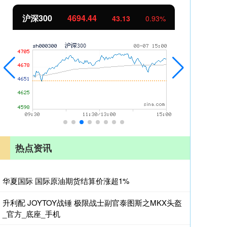
沪深300
4694.44
北
43.13
0.93%
热点资讯
华夏国际 国际原油期货结算价涨超1%
升利配 JOYTOY战锤 极限战士副官泰图斯之MKX头盔
_官方_底座_手机