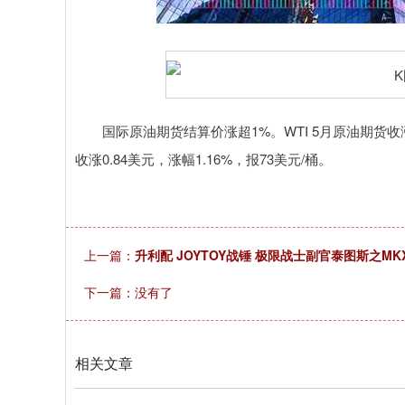
上证指数
3940.04
.40
2.13%
39.68
1.
国际原油期货结算价涨超1%。WTI 5月原油期货收涨0.
收涨0.84美元，涨幅1.16%，报73美元/桶。
上一篇：
升利配 JOYTOY战锤 极限战士副官泰图斯之MK
下一篇：没有了
相关文章