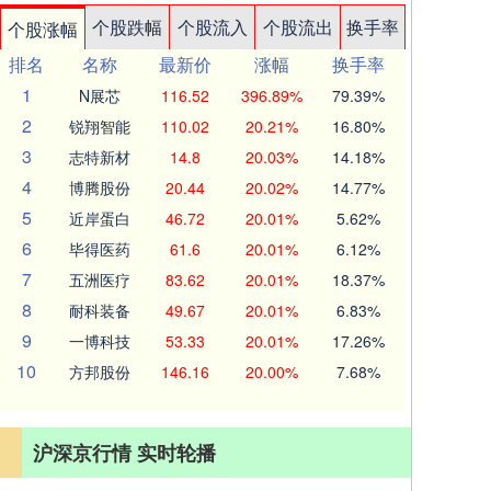
个股跌幅
个股流入
个股流出
换手率
个股涨幅
排名
名称
最新价
涨幅
换手率
1
N展芯
116.52
396.89%
79.39%
2
锐翔智能
110.02
20.21%
16.80%
3
志特新材
14.8
20.03%
14.18%
4
博腾股份
20.44
20.02%
14.77%
5
近岸蛋白
46.72
20.01%
5.62%
6
毕得医药
61.6
20.01%
6.12%
7
五洲医疗
83.62
20.01%
18.37%
8
耐科装备
49.67
20.01%
6.83%
9
一博科技
53.33
20.01%
17.26%
10
方邦股份
146.16
20.00%
7.68%
沪深京行情 实时轮播