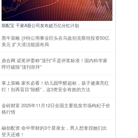
期配宝 千家A股公司发布超万亿分红计划
黑牛策略 沙特公用事业巨头在乌兹别克斯坦投资50亿
美元 扩大清洁能源布局
鼎合网 诺奖评委称“顶刊”不是评奖标准！国内科学家
呼吁破除“顶刊崇拜”
掌上策略 家长必看！幼儿园甲醛超标，孩子健康亮红
灯！别再盲目“除醛”，这3类安全有效的方法
金砖财富 2025年11月12日全国主要批发市场枸杞子价
格行情
融创配资 命中带财的3个星座女，男人想拿捏她们比
登天还难！