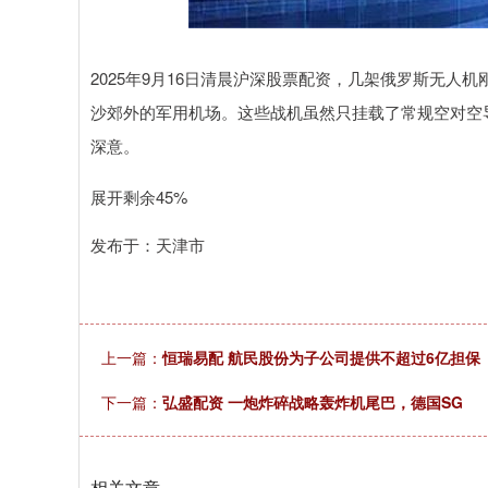
指数
3879.42
深证成指
140
0.99
0.03%
2025年9月16日清晨沪深股票配资，几架俄罗斯无
沙郊外的军用机场。这些战机虽然只挂载了常规空对空
深意。
展开剩余45%
发布于：天津市
上一篇：
恒瑞易配 航民股份为子公司提供不超过6亿担保
下一篇：
弘盛配资 一炮炸碎战略轰炸机尾巴，德国SG
相关文章