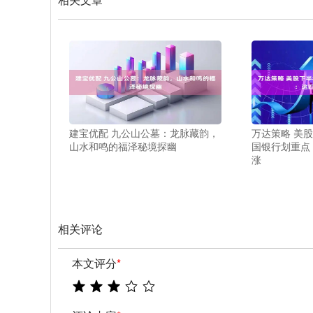
建宝优配 九公山公墓：龙脉藏韵，
万达策略 美
山水和鸣的福泽秘境探幽
国银行划重点
涨
相关评论
本文评分
*