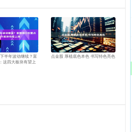
股下半年波动继续？富
点金股 厚植底色本色 书写特色亮色
：这四大板块有望上