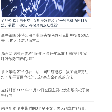
盈配资 格力电器获得发明专利授权：“一种电机的控制方
法、装置、电机、存储介质及处理器”
黑牛策略 沙特公用事业巨头在乌兹别克斯坦投资50亿
美元 扩大清洁能源布局
鼎合网 诺奖评委称“顶刊”不是评奖标准！国内科学家
呼吁破除“顶刊崇拜”
掌上策略 家长必看！幼儿园甲醛超标，孩子健康亮红
灯！别再盲目“除醛”，这3类安全有效的方法
金砖财富 2025年11月12日全国主要批发市场枸杞子价
格行情
融创配资 命中带财的3个星座女，男人想拿捏她们比