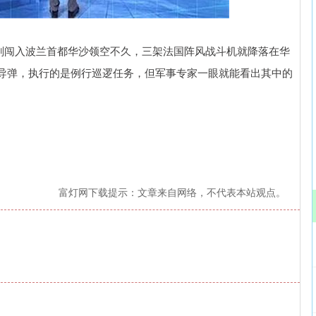
59.43
沪深300
4633.71
-84.77
-0.60%
人机刚闯入波兰首都华沙领空不久，三架法国阵风战斗机就降落在华
导弹，执行的是例行巡逻任务，但军事专家一眼就能看出其中的
富灯网下载提示：文章来自网络，不代表本站观点。