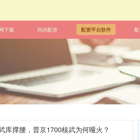
网下载
民间配资
配资平台软件
配
武库撑腰，普京1700核武为何哑火？