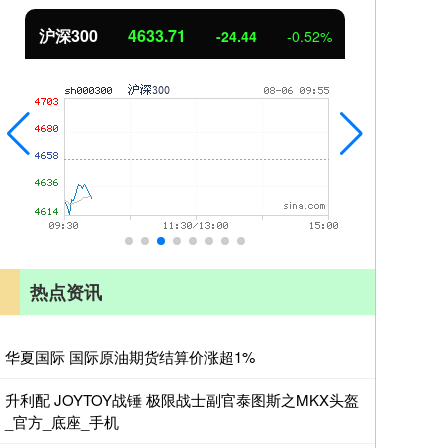
北证50
1119.98
-24.44
-0.52%
0.52
0
热点资讯
华夏国际 国际原油期货结算价涨超1%
升利配 JOYTOY战锤 极限战士副官泰图斯之MKX头盔
_官方_底座_手机