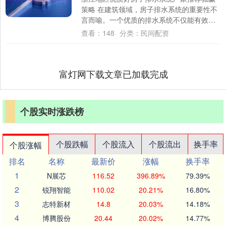
策略 在建筑领域，房子排水系统的重要性不
言而喻。一个优质的排水系统不仅能有效解
决排水、防臭、防水等问题，还能提升居住
查看：
148
分类：
民间配资
的舒适....
富灯网下载文章已加载完成
个股实时涨跌榜
个股跌幅
个股流入
个股流出
换手率
个股涨幅
排名
名称
最新价
涨幅
换手率
1
N展芯
116.52
396.89%
79.39%
2
锐翔智能
110.02
20.21%
16.80%
3
志特新材
14.8
20.03%
14.18%
4
博腾股份
20.44
20.02%
14.77%