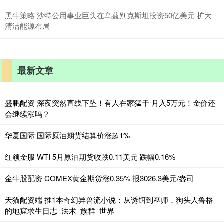
黑牛策略 沙特公用事业巨头在乌兹别克斯坦投资50亿美元 扩大
清洁能源布局
最新文章
盛鹏配资 深夜突然直线下坠！有人在家猛干 月入5万元！金价还
会继续涨吗？
华夏国际 国际原油期货结算价涨超1%
红领金服 WTI 5月原油期货收跌0.11美元 跌幅0.16%
金牛股配资 COMEX黄金期货涨0.35% 报3026.3美元/盎司
天猫配资端 推1本奇幻异兽流小说：从诱饵到巫师，狗头人鲁格
的地窟求生日志_法术_族群_世界