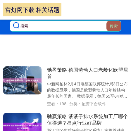
富灯网下载 相关话题
搜索
驰盈策略 德国劳动人口老龄化欧盟居
首
中新网柏林2月4日电德国联邦统计局3日公布
的数据显示，德国是欧盟劳动人口年龄结构
最年长的国家。 数据显示，德国55至64岁劳
动人口占比达24%，在全国4090万....
查看：
198
分类：
配资平台软件
驰赢策略 谈谈子排水系统加工厂哪个
值得选？盘点行业好品牌
浙江地区优质好房子排水系统厂家推荐驰赢