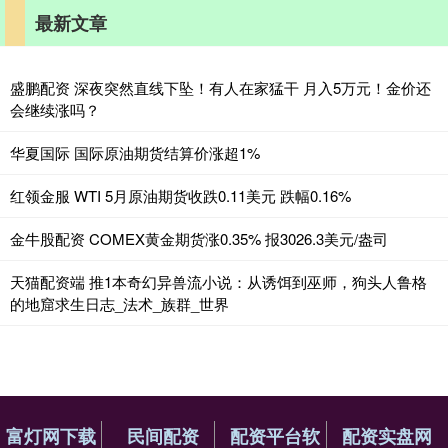
最新文章
盛鹏配资 深夜突然直线下坠！有人在家猛干 月入5万元！金价还
会继续涨吗？
华夏国际 国际原油期货结算价涨超1%
红领金服 WTI 5月原油期货收跌0.11美元 跌幅0.16%
金牛股配资 COMEX黄金期货涨0.35% 报3026.3美元/盎司
天猫配资端 推1本奇幻异兽流小说：从诱饵到巫师，狗头人鲁格
的地窟求生日志_法术_族群_世界
富灯网下载
民间配资
配资平台软
配资实盘网