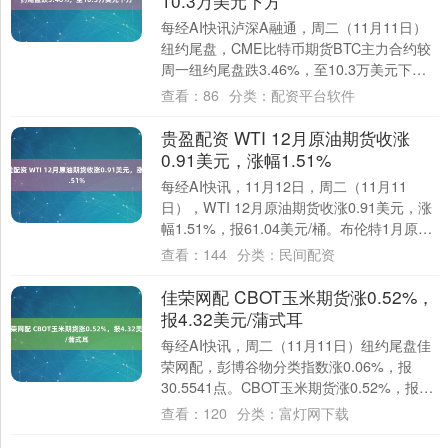
10.3万美元下方
每经AI快讯泸深A融通，周二（11月11日）
纽约尾盘，CME比特币期货BTC主力合约较
周一纽约尾盘跌3.46%，至10.3万美元下
方。CME以太币期货DCR主力....
查看：
86
分类：
配资平台软件
贵盈配资 WTI 12月原油期货收涨
0.91美元，涨幅1.51%
每经AI快讯，11月12日，周二（11月11
日），WTI 12月原油期货收涨0.91美元，涨
幅1.51%，报61.04美元/桶。布伦特1月原油
期货收涨1.10美....
查看：
144
分类：
民间配资
佳荣网配 CBOT玉米期货涨0.52%，
报4.32美元/蒲式耳
每经AI快讯，周二（11月11日）纽约尾盘佳
荣网配，彭博谷物分类指数涨0.06%，报
30.5541点。CBOT玉米期货涨0.52%，报
4.32美元/蒲式耳。CB....
查看：
120
分类：
富灯网下载