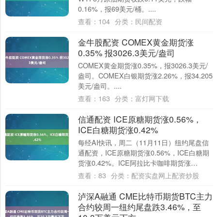
0.16%，报69美元/桶。....
查看：
104
分类：
民间配资
金牛股配资 COMEX黄金期货涨
0.35% 报3026.3美元/盎司
COMEX黄金期货涨0.35%，报3026.3美元/
盎司。COMEX白银期货涨2.26%，报34.205
美元/盎司。....
查看：
163
分类：
富灯网下载
信通配资 ICE原糖期货涨0.56%，
ICE白糖期货涨0.42%
每经AI快讯，周二（11月11日）纽约尾盘信
通配资，ICE原糖期货涨0.56%，ICE白糖期
货涨0.42%。ICE阿拉比卡咖啡期货涨
2.19%，咖啡“C”期货涨....
查看：
83
分类：
配资实盘网上配资炒股
泸深A融通 CME比特币期货BTC主力
合约较周一纽约尾盘跌3.46%，至