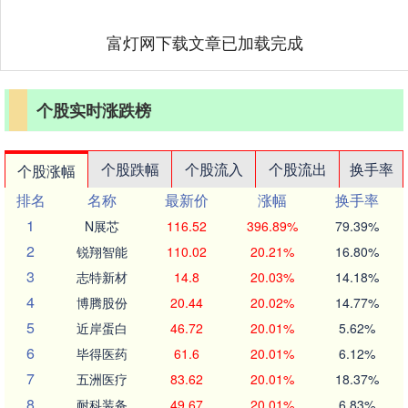
富灯网下载文章已加载完成
个股实时涨跌榜
个股跌幅
个股流入
个股流出
换手率
个股涨幅
排名
名称
最新价
涨幅
换手率
1
N展芯
116.52
396.89%
79.39%
2
锐翔智能
110.02
20.21%
16.80%
3
志特新材
14.8
20.03%
14.18%
4
博腾股份
20.44
20.02%
14.77%
5
近岸蛋白
46.72
20.01%
5.62%
6
毕得医药
61.6
20.01%
6.12%
7
五洲医疗
83.62
20.01%
18.37%
8
耐科装备
49.67
20.01%
6.83%