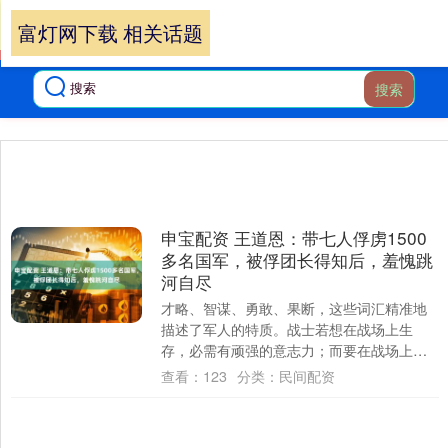
富灯网下载 相关话题
搜索
申宝配资 王道恩：带七人俘虏1500
多名国军，被俘团长得知后，羞愧跳
河自尽
才略、智谋、勇敢、果断，这些词汇精准地
描述了军人的特质。战士若想在战场上生
存，必需有顽强的意志力；而要在战场上获
得胜利，则更需要具备明锐的判断力与谨慎
查看：
123
分类：
民间配资
的行动。 ....