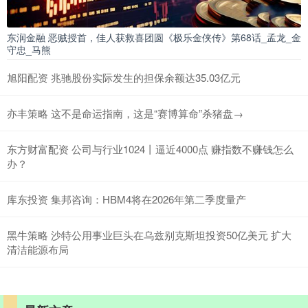
东润金融 恶贼授首，佳人获救喜团圆《极乐金侠传》第68话_孟龙_金
守忠_马熊
旭阳配资 兆驰股份实际发生的担保余额达35.03亿元
亦丰策略 这不是命运指南，这是“赛博算命”杀猪盘→
东方财富配资 公司与行业1024丨逼近4000点 赚指数不赚钱怎么
办？
库东投资 集邦咨询：HBM4将在2026年第二季度量产
黑牛策略 沙特公用事业巨头在乌兹别克斯坦投资50亿美元 扩大
清洁能源布局