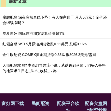
最新文章
盛鹏配资 深夜突然直线下坠！有人在家猛干 月入5万元！金价还
会继续涨吗？
华夏国际 国际原油期货结算价涨超1%
红领金服 WTI 5月原油期货收跌0.11美元 跌幅0.16%
金牛股配资 COMEX黄金期货涨0.35% 报3026.3美元/盎司
天猫配资端 推1本奇幻异兽流小说：从诱饵到巫师，狗头人鲁格
的地窟求生日志_法术_族群_世界
富灯网下载
民间配资
配资平台软
配资实盘网
件
上配资炒股