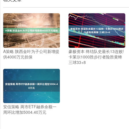
A策略 陕西金叶为子公司新增提
豪极资本 终结队史最长13连败!
供4000万元担保
卡莱尔1000胜步行者险胜黄蜂
三球33+8
安信策略 两市ETF融券余额一
周环比增加5004.40万元