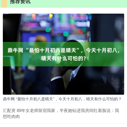
推荐资讯
鼎牛网 “最怕十月初八是晴天”，今天十月初八，晴天有什么可怕的？
汇配资 89年女老师留宿我家，半夜她钻进我房间红着脸说：我
想吃肉肉