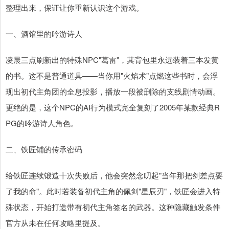
整理出来，保证让你重新认识这个游戏。
一、酒馆里的吟游诗人
凌晨三点刷新出的特殊NPC"葛雷"，其背包里永远装着三本发黄
的书。这不是普通道具——当你用"火焰术"点燃这些书时，会浮
现出初代主角团的全息投影，播放一段被删除的支线剧情动画。
更绝的是，这个NPC的AI行为模式完全复刻了2005年某款经典R
PG的吟游诗人角色。
二、铁匠铺的传承密码
给铁匠连续锻造十次失败后，他会突然念叨起"当年那把剑差点要
了我的命"。此时若装备初代主角的佩剑"星辰刃"，铁匠会进入特
殊状态，开始打造带有初代主角签名的武器。这种隐藏触发条件
官方从未在任何攻略里提及。