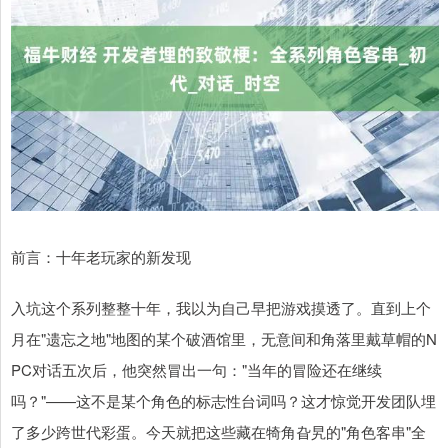
前言：十年老玩家的新发现
入坑这个系列整整十年，我以为自己早把游戏摸透了。直到上个
月在"遗忘之地"地图的某个破酒馆里，无意间和角落里戴草帽的N
PC对话五次后，他突然冒出一句："当年的冒险还在继续
吗？"——这不是某个角色的标志性台词吗？这才惊觉开发团队埋
了多少跨世代彩蛋。今天就把这些藏在犄角旮旯的"角色客串"全